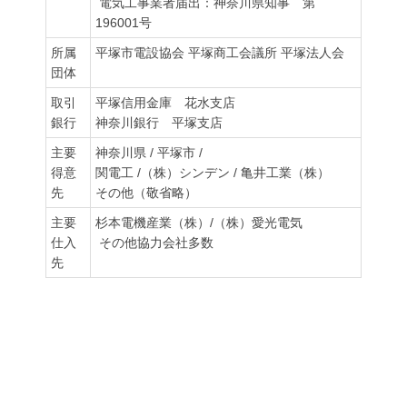
電気工事業者届出：神奈川県知事 第
196001号
所属
平塚市電設協会 平塚商工会議所 平塚法人会
団体
取引
平塚信用金庫 花水支店
銀行
神奈川銀行 平塚支店
主要
神奈川県 / 平塚市 /
得意
関電工 /（株）シンデン / 亀井工業（株）
先
その他（敬省略）
主要
杉本電機産業（株）/（株）愛光電気
仕入
その他協力会社多数
先