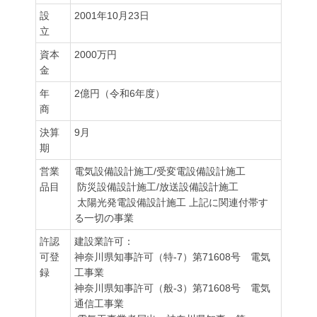
設
2001年10月23日
立
資本
2000万円
金
年
2億円（令和6年度）
商
決算
9月
期
営業
電気設備設計施工/受変電設備設計施工
品目
防災設備設計施工/放送設備設計施工
太陽光発電設備設計施工 上記に関連付帯す
る一切の事業
許認
建設業許可：
可登
神奈川県知事許可（特-7）第71608号 電気
録
工事業
神奈川県知事許可（般-3）第71608号 電気
通信工事業